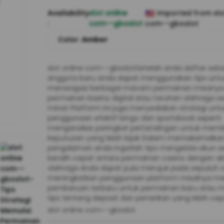
Availability
slot online
Imported from slo
:
com--gboslot
com--gboslot
Color :
Amber
slot online com--gboslotSetelah anda daftar seb
anggota baru anda dapat menggunakan tips unt
menavigasi berbagai macam permainan misanya
permainan kasino digital atau taruhan olahraga s
minat Platform ini juga menyediakan strategi unt
penggunaan efektif bingo dan sportsbook seperti
menganalisis peringkat pertandingan untuk mem
keputusan yang lebih bijak Dalam memaksimalka
pengalaman anda ingatlah tips mengelola akun se
beralih cepat antara permainan casino dengan akt
olahraga Anda dapat pula merujuk pada sepuluh 
meningkatkan penggunaan platform misalnya m
pembaruan terbaru untuk permainan baru atau m
tips tentang deposit dan penarikan yang lebih ce
slot online com--gboslot