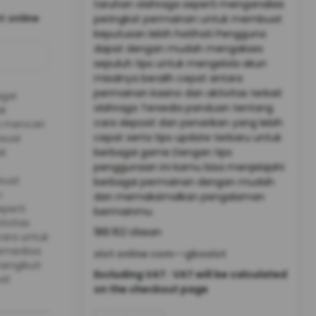
taruhan olahraga seperti menganalisis
t online
peringkat permainan untuk membuat
keputusan lebih hatihati Pengguna
dapat dengan mudah mengakses
sepuluh tips untuk mengelola akun
misalnya beralih cepat antara
permainan kasino dan aktivitas terkait
agai
olahraga Tersedia panduan tentang
uk
cara deposit dan penarikan yang lebih
 mencari
cepat serta tips update terbaru untuk
esuai
uk
berbagai game Dengan tips
penggunaan ini kamu bisa menjelajahi
buat
berbagai permainan dengan mudah
n
dan memaksimalkan pengalaman
perti
bermainmu
ivitas
188.162 Ulasan
cara untuk
emeriksa
slot online com--gboslot
engikuti
Excluding VAT : VAT will be calculated
pat
on the checkout page