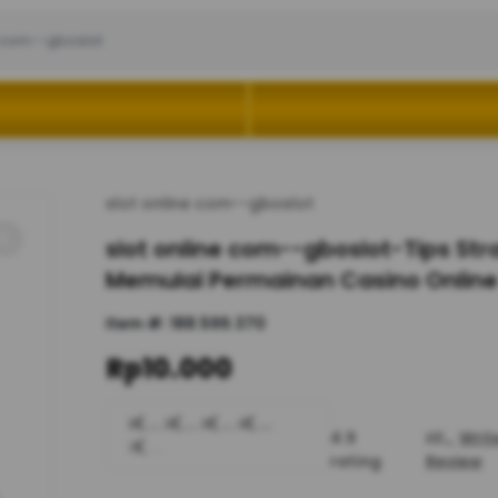
slot online com--gboslot
slot online com--gboslot-Tips Str
Memulai Permainan Casino Online
Item #:
188.599.370
Rp10.000
4.9
Writ
rating
Review