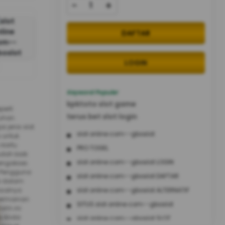
-
+
DAFTAR
LOGIN
Keyword Populer
kpktoto slot game
perti
terus bet slot login
ruhan
 jenis slot
slot online com--gboslot
 untuk
kartu
PRO TOGEL
dah baik
slot online com--gboslot LOGIN
engakses
u Pengguna
slot online com--gboslot DAFTAR
ia dalam
isalnya
slot online com--gboslot ALTERNATIF
permainan
SITUS slot online com--gboslot
orm ini
a Anda
slot online com--gboslot SLOT