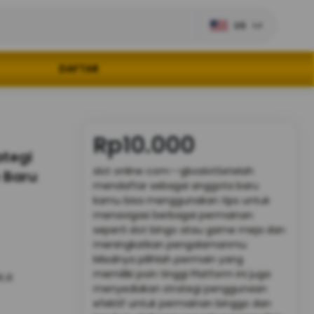
US
DAFTAR
Rp10.000
ategi
slot online com--gboslotSetelah
 Baru
mendaftar sebagai anggota baru
kamu bisa menggunakan tips untuk
menavigasi berbagai permainan
seperti slot bingo atau game meja dan
meningkatkan pengalamanmu
Misalnya pilihlah permain yang
memiliki poin tinggi Platform ini juga
e a
menyediakan strategi penggunaan
efektif untuk permainan binggo dan